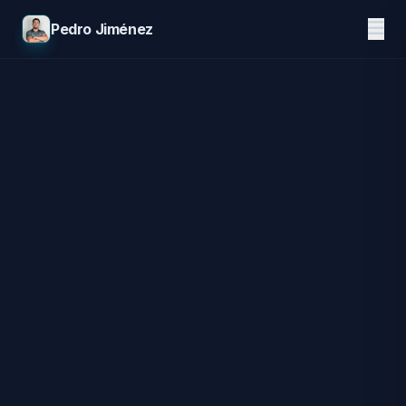
Pedro Jiménez
Disponible para nuevos desafíos
Arquitectura de
Alto
Rendimiento.
Soy Pedro, Senior Full Stack Developer.