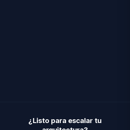
DevOps
Docker
CI/CD
Linux
¿Listo para escalar tu
arquitectura?